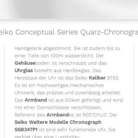
Seiko Conceptual Series Quarz-Chronog
Handgelenk abgestimmt. Sie ist zudem bis zu
einer Tiefe von 100m wasserdicht. Der
Gehäuse
boden ist verschraubt und das
Uhrglas
besteht aus Hardlexglas. Das
Herzstück der Uhr ist das Seiko
Kaliber
8T63.
Es ist ein hochwertiges mechanisches
Uhrwerk, das präzise und zuverlässig arbeitet.
Das
Armband
ist aus Silikon gefertigt und wird
mit einer Dornschliesse verschlossen.
Referenz des
Armband
es ist R027011J0. Der
Seiko Weitere
Modell
e Chronograph
SSB347P1
ist eine sehr funktionelle Uhr. Sie
verfügt über eine Lumibrite-