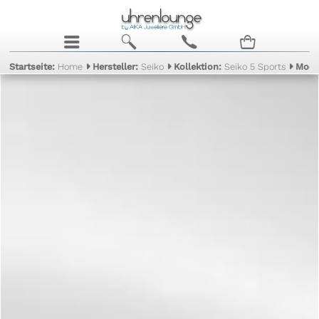
j
b
c
n
Startseite:
Home
Hersteller:
Seiko
Kollektion:
Seiko 5 Sports
Mode