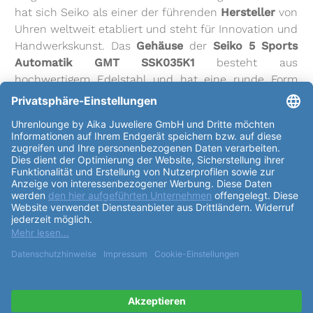
hat sich Seiko als einer der führenden
Hersteller
von
Uhren weltweit etabliert und steht für Innovation und
Handwerkskunst. Das
Gehäuse
der
Seiko 5 Sports
Automatik GMT SSK035K1
besteht aus
hochwertigem Edelstahl und hat eine runde Form
mit einem
Durchmesser
von 42,5 mm und einer
Höhe
von 13,56 mm. Die Uhr ist bis zu 100m
wasserdicht und verfügt über eine grüne/schwarze,
beidseitig drehbare
Lünette
aus Edelstahl sowie
einen Sichtboden, der verschraubt ist. Das
Uhrglas
der
Seiko 5 Sports Automatik GMT SSK035K1
ist
aus robustem Hardlexglas mit Lupe gefertigt. Das
Uhrwerk der Uhr hat eine Gangreserve von bis zu 41
Stunden und basiert auf dem zuverlässigen Seiko
4R34
Kaliber
mit 21600 Halbschwingungen pro
Stunde. Das
Zifferblatt
der
Seiko 5 Sports
Automatik GMT SSK035K1
ist in einem schönen
grünen Farbton gehalten und verfügt über