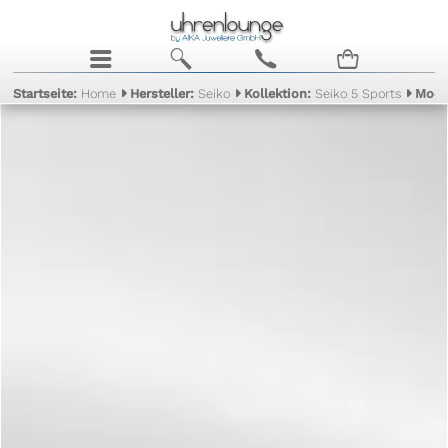
j
b
c
n
Startseite:
Home
Hersteller:
Seiko
Kollektion:
Seiko 5 Sports
Mode