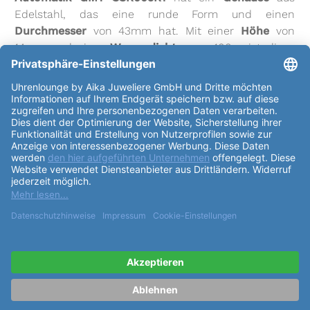
Edelstahl, das eine runde Form und einen
Durchmesser
von 43mm hat. Mit einer
Höhe
von
14mm und einer
Wasserdichte
von 100m ist diese
Uhr ein echtes Meisterstück. Die beidseitig drehbare
Lünette
aus Edelstahl und schwarzem Finish, der
verschraubte Sichtboden und das Hardlexglas mit
Lupe machen diese Uhr zu einem echten Blickfang.
Das Uhrwerk des
Seiko 5 Sports Automatik GMT
SSK005K1
ist ein Seiko 4R34 Automatikwerk, das bis
zu 41h Gangreserve hat und 21600 Halbschwingungen
pro Stunde erzeugt. Das
Zifferblatt
ist orange und
mit Punkte-Indexen versehen. Das Jubilee-
Edelstahlarmband ist silberfarben und mit einer
Faltschliesse mit Sicherheitsdrücker ausgestattet. Der
Bandanstoß ist 22mm. Diese Uhr hat eine Reihe von
Funktionen
, einschließlich Lumibrite, Datum,
Datumslupe, beidseitiger automatischer
Aufzug
(Magischer Hebel), Kronenschutz, Sekundenstopp