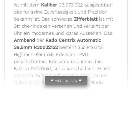
ist mit dem
Kaliber
03.073.022 ausgestattet,
das für seine Zuverlässigkeit und Präzision
bekannt ist. Das schwarze
Zifferblatt
ist mit
Strichenindexen versehen und verleiht der
Uhr ein modernes und klares Aussehen. Das
Armband
der
Rado Centrix Automatic
39,5mm R30022152
besteht aus Plasma
Hightech-Keramik, Edelstahl, PVD
beschichtetem Edelstahl und ist in den
Farben PVD Gold, schwarz erhältlich. Es ist
mit einer Faltschließe ausgestattet, die ein
weiterlesen
sicheres Tragen gewährleistet. Die
Rado