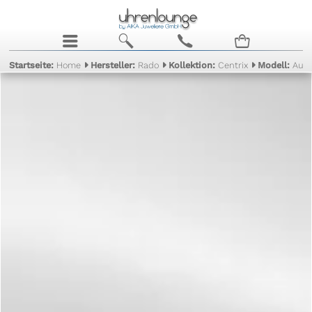
j
b
c
n
Startseite:
Home
Hersteller:
Rado
Kollektion:
Centrix
Modell:
Aut