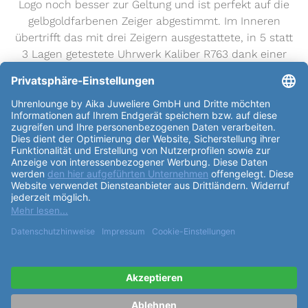
Logo noch besser zur Geltung und ist perfekt auf die
gelbgoldfarbenen Zeiger abgestimmt. Im Inneren
übertrifft das mit drei Zeigern ausgestattete, in 5 statt
3 Lagen getestete Uhrwerk Kaliber R763 dank einer
nicht-magnetischen Nivachron™ Spiralfeder die
Standardtestanforderungen und sorgt für eine
höhere Zuverlässigkeit und Genauigkeit. Die Uhr ist
bis zu einer Tiefe von 50 m wasserdicht und bietet
eine Gangreserve von 80 Stunden.
weiterlesen