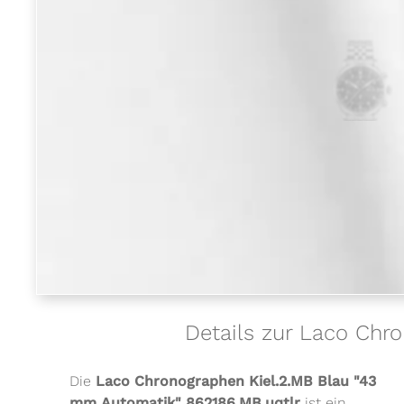
Details zur Laco Chr
Die
Laco Chronographen Kiel.2.MB Blau "43
mm Automatik" 862186.MB.uqtlr
ist ein