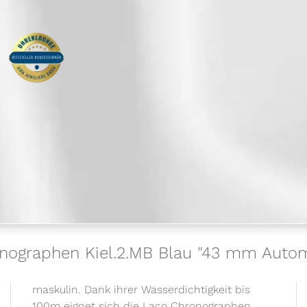
onographen Kiel.2.MB Blau "43 mm Autom
maskulin. Dank ihrer Wasserdichtigkeit bis
100m eignet sich die Laco Chronographen