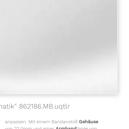
atik" 862186.MB.uqtlr
anpassen. Mit einem Bandanstoß
Gehäuse
von 22,0mm und einer
Armband
länge von