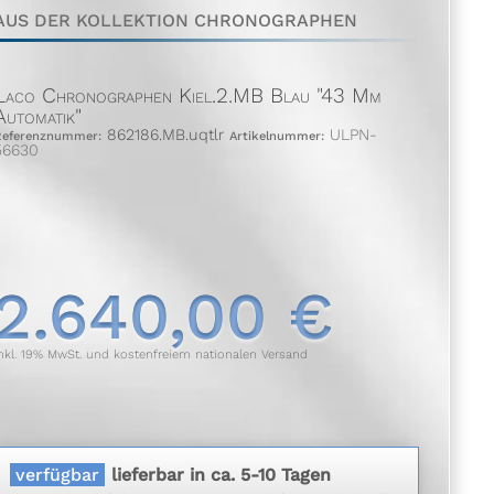
AUS DER KOLLEKTION CHRONOGRAPHEN
Laco Chronographen Kiel.2.MB Blau "43 Mm
Automatik"
862186.MB.uqtlr
ULPN-
Referenznummer:
Artikelnummer:
56630
2.640,00 €
nkl. 19% MwSt. und kostenfreiem nationalen Versand
verfügbar
lieferbar in ca. 5-10 Tagen