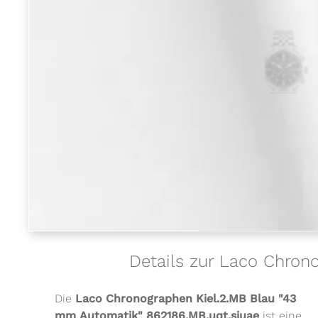
Details zur Laco Chron
Die
Laco Chronographen Kiel.2.MB Blau "43
mm Automatik" 862186.MB.uqt.siuae
ist eine