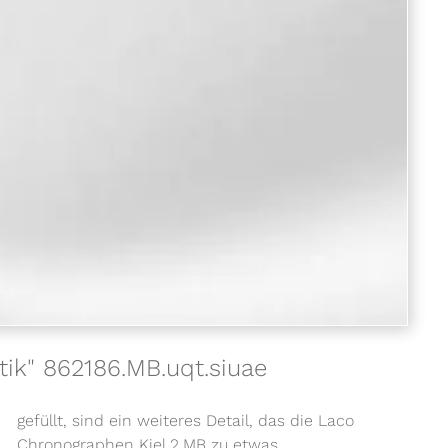
ik" 862186.MB.uqt.siuae
gefüllt, sind ein weiteres Detail, das die Laco
Chronographen Kiel.2.MB zu etwas