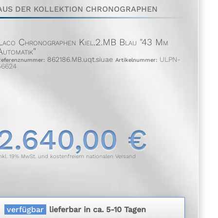
AUS DER KOLLEKTION CHRONOGRAPHEN
Laco Chronographen Kiel.2.MB Blau "43 Mm
Automatik"
862186.MB.uqt.siuae
ULPN-
Referenznummer:
Artikelnummer:
56624
2.640,00 €
nkl. 19% MwSt. und kostenfreiem nationalen Versand
verfügbar
lieferbar in ca. 5-10 Tagen