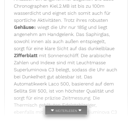
Chronographen Kiel.2.MB ist bis zu 100m
wasserdicht und eignet sich somit auch für
sportliche Aktivitäten. Trotz ihres robusten
Gehäuse
s wiegt die Uhr nur 185g und liegt
angenehm am Handgelenk. Das Saphirglas,
sowohl innen als auch außen entspiegelt,
sorgt für eine klare Sicht auf das dunkelblaue
Zifferblatt
mit Sonnenschliff. Die arabische
Zahlen und Indexe sind mit Leuchtmasse
Superluminova C3 belegt, sodass die Uhr auch
bei Dunkelheit gut ablesbar ist. Das
Automatikwerk Laco 500, basierend auf dem
Sellita SW 500, ist von höchster Qualität und
sorgt für eine präzise Zeitmessung. Die
Thermisch gebläuten Edelstahlzeiger,
weiterlesen
ebenfalls mit Leuchtmasse Superliuminova C3