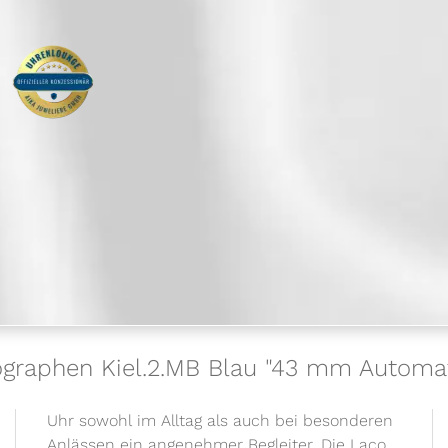
ographen Kiel.2.MB Blau "43 mm Automat
Uhr sowohl im Alltag als auch bei besonderen
Anlässen ein angenehmer Begleiter. Die Laco