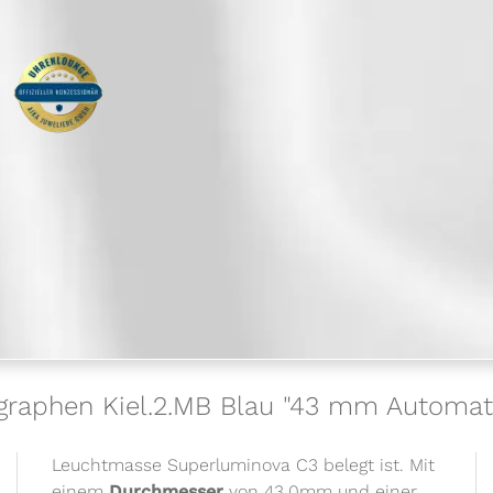
graphen Kiel.2.MB Blau "43 mm Automat
Leuchtmasse Superluminova C3 belegt ist. Mit
einem
Durchmesser
von 43,0mm und einer