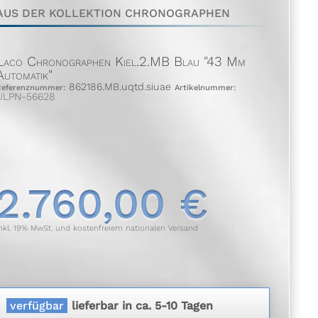
AUS DER KOLLEKTION CHRONOGRAPHEN
Laco Chronographen Kiel.2.MB Blau "43 Mm
Automatik"
862186.MB.uqtd.siuae
Referenznummer:
Artikelnummer:
ULPN-56628
2.760,00 €
nkl. 19% MwSt. und kostenfreiem nationalen Versand
verfügbar
lieferbar in ca. 5-10 Tagen