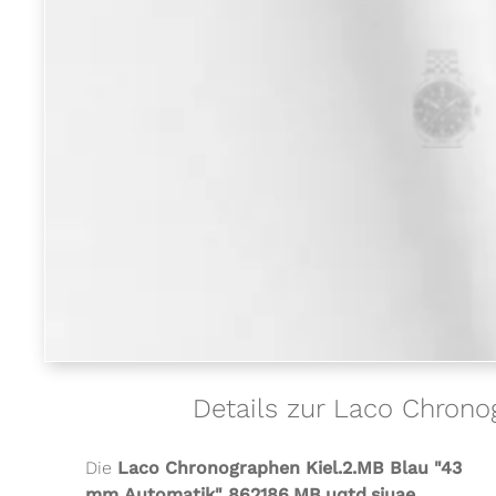
Details zur Laco Chrono
Die
Laco Chronographen Kiel.2.MB Blau "43
mm Automatik" 862186.MB.uqtd.siuae