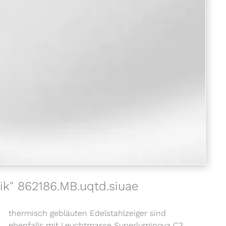
ik" 862186.MB.uqtd.siuae
thermisch gebläuten Edelstahlzeiger sind
ebenfalls mit Leuchtmasse Superluminova C3