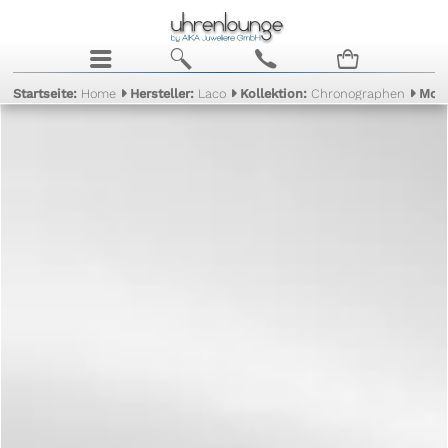
j
b
c
n
Startseite:
Home
Hersteller:
Laco
Kollektion:
Chronographen
Mod