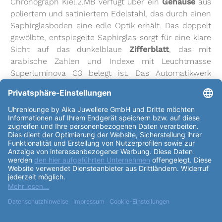
Chronograph Kiel.2.MB verfügt über ein
Gehäuse
aus
poliertem und satiniertem Edelstahl, das durch einen
Saphirglasboden eine edle Optik erhält. Das doppelt
gewölbte, entspiegelte Saphirglas sorgt für eine klare
Sicht auf das dunkelblaue
Zifferblatt
, das mit
arabische Zahlen und Indexe mit Leuchtmasse
Superluminova C3 belegt ist. Das Automatikwerk
Laco 500, basierend auf dem Sellita SW 500
Kaliber
,
gewährleistet eine präzise Zeitmessung. Die
Funktionen
des Chronographen umfassen thermisch
gebläute Edelstahlzeiger ebenfalls mit Leuchtmasse
Superluminova C3 gefüllt und eine englische
Tagesanzeige. Mit einer Wasserdichtigkeit von bis zu
100m ist die Laco Chronograph Kiel.2.MB auch für
sportliche Aktivitäten bestens geeignet. Das
Edelstahlarmband mit Faltschließe sorgt für einen
angenehmen Tragekomfort und passt sich perfekt an
jedes Handgelenk an (
Armband
länge gesamt für
Armumfang 14,0 - 23,0 cm). Mit einem
Durchmesser