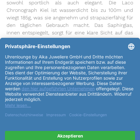
sowohl sportlich als auch elegant. Die Laco
Chronograph Kiel ist wasserdicht bis zu 100m und
wiegt 185g, was sie angenehm und strapazierfähig für
den täglichen Gebrauch macht. Das Saphirglas,
innen entspiegelt, sorgt für eine klare Sicht auf das
dunkelblaue
Zifferblatt
mit Sonnenschliff. Die
arabische Zahlen und Indexe sind mit Leuchtmasse
Superluminova C3 belegt, sodass die Uhr auch im
Dunkeln gut lesbar ist. Das Automatikwerk Laco 500
basiert auf dem Sellita SW 500 und zeichnet sich
durch seine Präzision und Zuverlässigkeit aus. Die
thermisch gebläuten Edelstahlzeiger sind ebenfalls
mit Leuchtmasse Superluminova C3 gefüllt, was eine
exzellente Ablesbarkeit garantiert. Zusätzlich verfügt
die Uhr über eine englische Tagesanzeige, die
Funktionalität und Stil perfekt kombiniert. Das
Edelstahlarmband mit Faltschließe ist sowohl
komfortabel als auch elegant und passt für einen
Armumfang von 14,0 - 23,0 cm. Mit einer