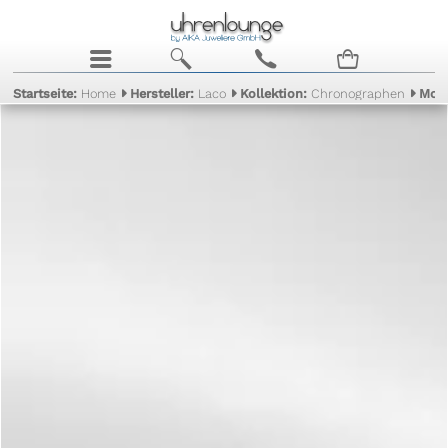
j
b
c
n
Startseite:
Home
Hersteller:
Laco
Kollektion:
Chronographen
Mod