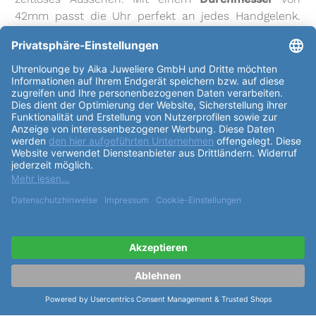
42mm passt die Uhr perfekt an jedes Handgelenk.
Die Wasserbeständigkeit von bis zu 100m sorgt dafür,
dass die Uhr auch unter Wasser eine gute Figur
macht. Die
Lünette
der Uhr ist aus Edelstahl mit
PVD-Beschichtung in Schwarz gefertigt, was einen
schönen Kontrast zum
Gehäuse
darstellt. Der
Sichtboden ermöglicht es, das präzise H-31
Kaliber
Uhrwerk in Aktion zu sehen. Das
Uhrglas
besteht aus
kratzfestem Saphirglas, das die Uhr vor
Beschädigungen schützt. Das
Zifferblatt
der
Hamilton Jazzmaster Performer ist in einem
eleganten matten Schwarz gehalten, mit
Indexmarkierungen für die Stunden. Das
Kalbslederarmband in Schwarz mit einer Faltschließe
aus Edelstahl sorgt für einen bequemen Sitz am
Handgelenk. Die Uhr verfügt über eine Vielzahl von
Funktionen
, darunter einen Chronographen, ein
Tachymeter, eine verschraubte Krone, eine