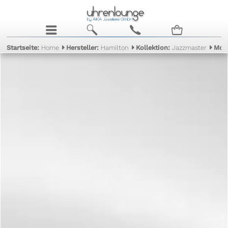
j
b
c
n
Startseite:
Home
Hersteller:
Hamilton
Kollektion:
Jazzmaster
Mod