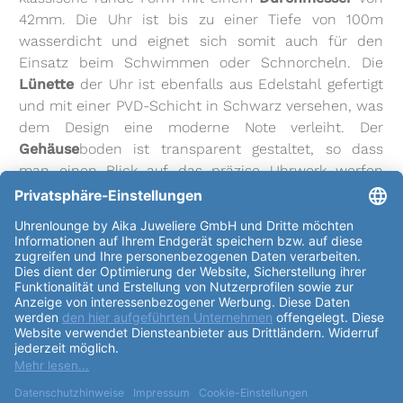
42mm. Die Uhr ist bis zu einer Tiefe von 100m
wasserdicht und eignet sich somit auch für den
Einsatz beim Schwimmen oder Schnorcheln. Die
Lünette
der Uhr ist ebenfalls aus Edelstahl gefertigt
und mit einer PVD-Schicht in Schwarz versehen, was
dem Design eine moderne Note verleiht. Der
Gehäuse
boden ist transparent gestaltet, so dass
man einen Blick auf das präzise Uhrwerk werfen
kann. Das
Uhrglas
der Hamilton Jazzmaster
Performer Auto Chrono besteht aus kratzfestem
Saphirglas, das eine klare Sicht auf das schwarze
mattierte
Zifferblatt
bietet. Die Indizes sind deutlich
sichtbar und sorgen für eine einfache Ablesbarkeit
der Zeit. Das
Armband
der Uhr (Referenz:
H695000010) ist ebenfalls aus 316L-Edelstahl
gefertigt und hat eine schöne silberne Farbe. Die
Faltschließe aus Edelstahl sorgt für einen sicheren
Halt am Handgelenk. Der Bandanstoß am
Gehäuse