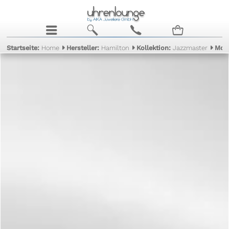
j
b
c
n
Startseite:
Home
Hersteller:
Hamilton
Kollektion:
Jazzmaster
Mod