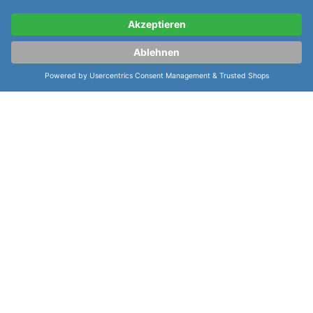
Geschichte in der Uhrenindustrie. Hamilton steht für
Präzision, Qualität und Tradition. Die
Hamilton
Jazzmaster Auto Chrono H32586181
ist ein
perfektes Beispiel für die hochwertige Verarbeitung
und das unvergleichliche Design, das Hamilton
bekannt gemacht hat. Diese Uhr ist ein echtes
Statement und ein unvergessliches Geschenk.
weiterlesen