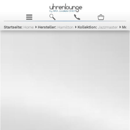
j
b
c
n
Startseite:
Home
Hersteller:
Hamilton
Kollektion:
Jazzmaster
Mod