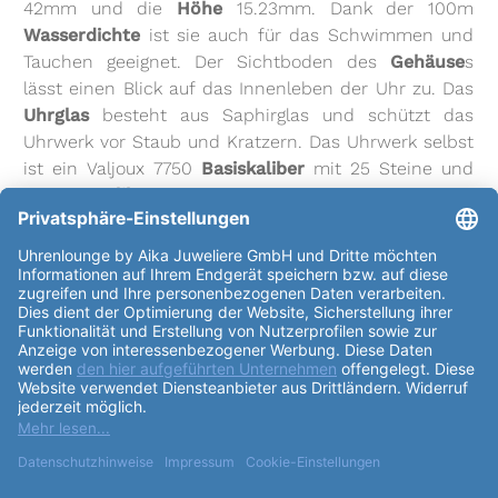
42mm und die
Höhe
15.23mm. Dank der 100m
Wasserdichte
ist sie auch für das Schwimmen und
Tauchen geeignet. Der Sichtboden des
Gehäuse
s
lässt einen Blick auf das Innenleben der Uhr zu. Das
Uhrglas
besteht aus Saphirglas und schützt das
Uhrwerk vor Staub und Kratzern. Das Uhrwerk selbst
ist ein Valjoux 7750
Basiskaliber
mit 25 Steine und
dem
Kaliber
H-21. Es schwingt 28800
Halbschwingungen pro Stunde und hat eine
Gangreserve von bis zu 60h. Das
Zifferblatt
ist in
den Farben silber und anthrazit gehalten und die
Indexe sind Striche. Das
Armband
besteht aus
Edelstahl und ist silberfarben. Es wird durch eine
Faltschliesse geschlossen. Die
Hamilton Jazzmaster
Auto Chrono H32586181
verfügt über viele
Funktionen
, wie Leuchtzeiger, kleine Sekunde,
Chronograph, Datumsanzeige und mehr. Hamilton ist
eine der ältesten Uhrenmarken der Welt. Seit ihrer
Gründung im Jahr 1892 hat sie eine reiche