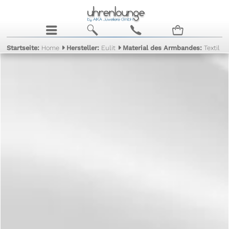
j
b
c
n
Startseite:
Home
Hersteller:
Eulit
Material des Armbandes:
Textil