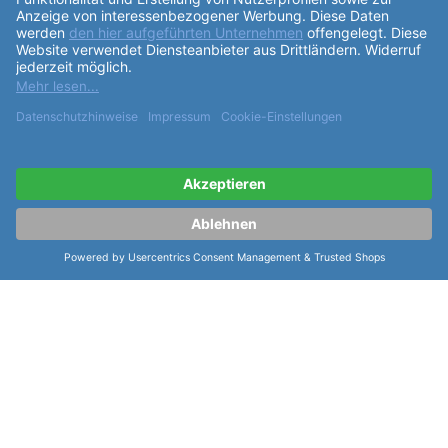
ähnliche Artikel der Serie Eulit Textil
Canvas "22mm"