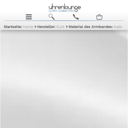
j
b
c
n
Startseite:
Home
Hersteller:
Eulit
Material des Armbandes:
Kalb- / 