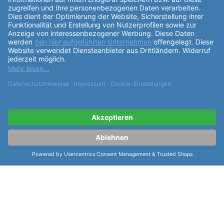
ähnliche Artikel der Serie Eulit Kalb- /
Rindleder glatt Dolly "10mm"