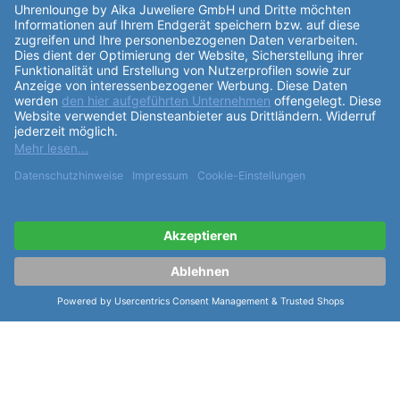
Armband
ist aus Leder gefertigt und mit einer
Ziernaht versehen. Die Farbe des
Armband
s ist weiß.
Die Uhr wird mit einer Dornschließe geschlossen. Ein
besonderes Feature der
Davosa Ladies Irisea
167.568.15
sind die Schmucksteine auf der Lünette,
dem
Gehäuse
und dem
Zifferblatt
. Diese verleihen
der Uhr ein elegantes und luxuriöses Aussehen.
Insgesamt ist die
Davosa Ladies Irisea 167.568.15
eine hochwertige Uhr, die sich durch ihr elegantes
Design, ihre hochwertigen Materialien und ihre
präzise Verarbeitung auszeichnet. Ein Meisterstück
der Marke Davosa, das jeder Sammler und
Uhrenliebhaber in seiner
Kollektion
haben sollte.
weiterlesen