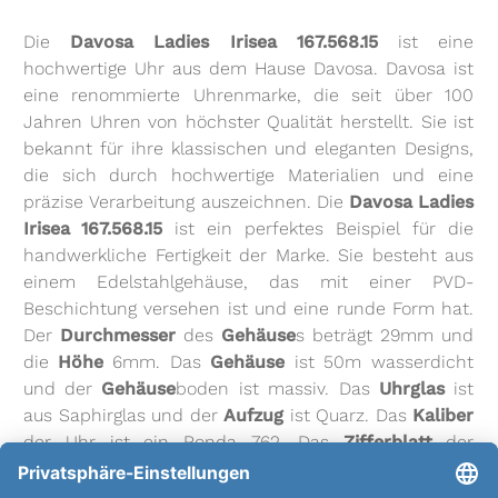
Die
Davosa Ladies Irisea 167.568.15
ist eine
hochwertige Uhr aus dem Hause Davosa. Davosa ist
eine renommierte Uhrenmarke, die seit über 100
Jahren Uhren von höchster Qualität herstellt. Sie ist
bekannt für ihre klassischen und eleganten Designs,
die sich durch hochwertige Materialien und eine
präzise Verarbeitung auszeichnen. Die
Davosa Ladies
Irisea 167.568.15
ist ein perfektes Beispiel für die
handwerkliche Fertigkeit der Marke. Sie besteht aus
einem Edelstahlgehäuse, das mit einer PVD-
Beschichtung versehen ist und eine runde Form hat.
Der
Durchmesser
des
Gehäuse
s beträgt 29mm und
die
Höhe
6mm. Das
Gehäuse
ist 50m wasserdicht
und der
Gehäuse
boden ist massiv. Das
Uhrglas
ist
aus Saphirglas und der
Aufzug
ist Quarz. Das
Kaliber
der Uhr ist ein Ronda 762. Das
Zifferblatt
der
Davosa Ladies Irisea 167.568.15
ist in perlmuttfarben
gehalten und ist mit Steineindexen versehen. Das