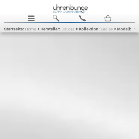
j
b
c
n
Startseite:
Home
Hersteller:
Davosa
Kollektion:
Ladies
Modell:
Iri