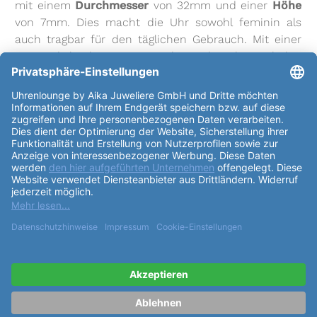
mit einem
Durchmesser
von 32mm und einer
Höhe
von 7mm. Dies macht die Uhr sowohl feminin als
auch tragbar für den täglichen Gebrauch. Mit einer
Wasserdichtigkeit von 30m kann die Uhr auch bei
leichtem Kontakt mit Wasser getragen werden, ohne
beschädigt zu werden. Das
Uhrglas
der Davosa
Ladies Irisea ist aus robustem Mineralglas gefertigt,
das Kratzern standhält und das
Zifferblatt
gut
schützt. Das Uhrwerk verfügt über insgesamt 28
Steine und wird durch Quarz-
Aufzug
angetrieben. Mit
einer Gangreserve von bis zu 17280 Stunden und
28800 Halbschwingungen pro Stunde läuft die Uhr
präzise und zuverlässig. Das
Zifferblatt
der Uhr ist in
einem schönen perlmuttweißen Farbton gehalten
und verfügt über Brillanten als Indexe, die der Uhr
einen funkelnden Touch verleihen. Das
Armband
ist
aus geprägtem Kalbsleder in einem eleganten Violett
gefertigt und wird mit einer Dornschließe sicher am
Handgelenk befestigt. Zu den
Funktionen
der Davosa