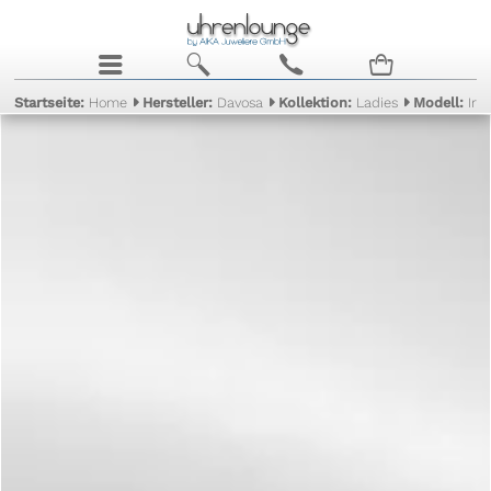
j
b
c
n
Startseite:
Home
Hersteller:
Davosa
Kollektion:
Ladies
Modell:
Iri