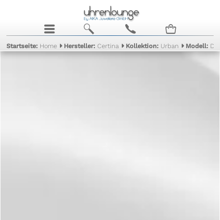
j
b
c
n
Startseite:
Home
Hersteller:
Certina
Kollektion:
Urban
Modell:
DS 