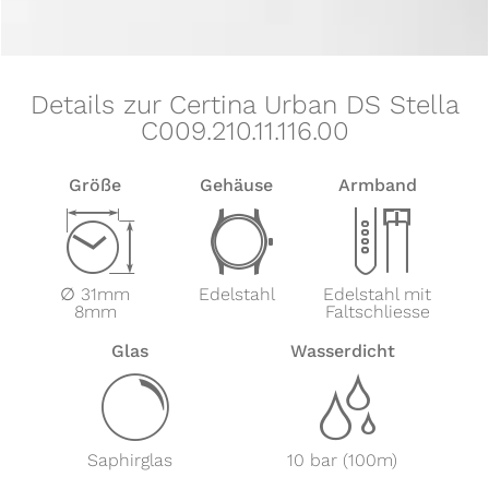
Details zur Certina Urban DS Stella
C009.210.11.116.00
Größe
Gehäuse
Armband
Z
w
x
∅ 31mm
Edelstahl
Edelstahl mit
8mm
Faltschliesse
Glas
Wasserdicht
y
z
Saphirglas
10 bar (100m)