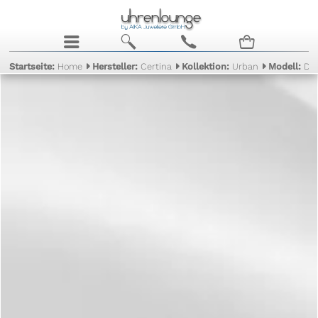
j
b
c
n
Startseite:
Home
Hersteller:
Certina
Kollektion:
Urban
Modell:
DS 