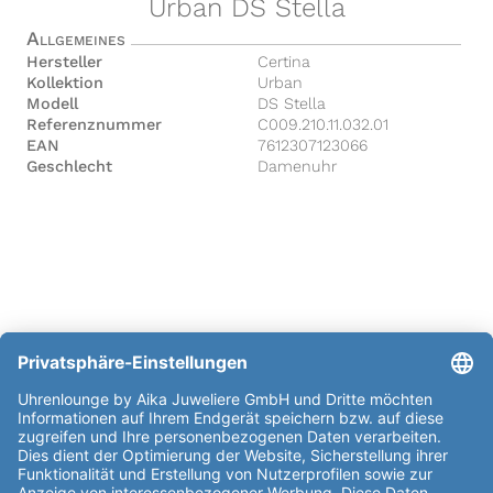
Urban DS Stella
Allgemeines
Hersteller
Certina
Kollektion
Urban
Modell
DS Stella
Referenznummer
C009.210.11.032.01
EAN
7612307123066
Geschlecht
Damenuhr