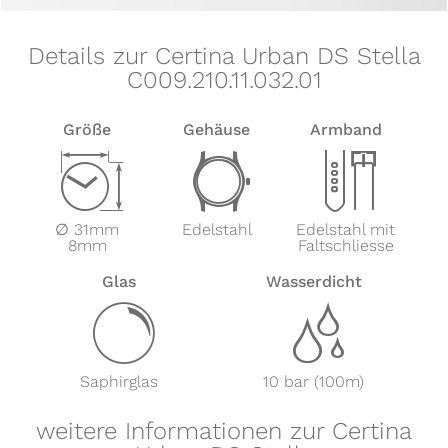
Details zur Certina Urban DS Stella
C009.210.11.032.01
Größe
Gehäuse
Armband
Z
w
x
∅ 31mm
Edelstahl
Edelstahl mit
8mm
Faltschliesse
Glas
Wasserdicht
y
z
Saphirglas
10 bar (100m)
weitere Informationen zur Certina