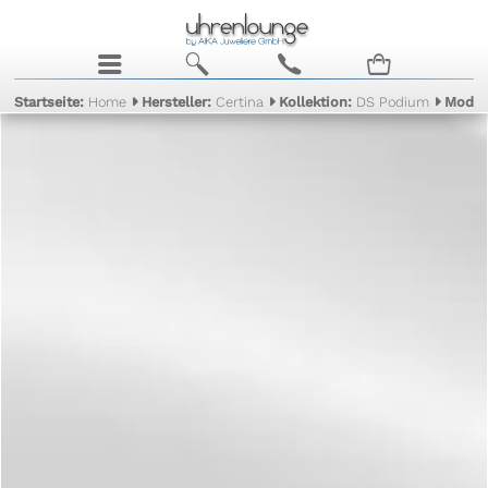
j
b
c
n
Startseite:
Home
Hersteller:
Certina
Kollektion:
DS Podium
Model