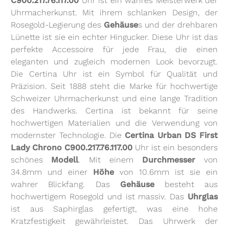
C900.217.76.117.00
Uhr ist ein wahres Meisterwerk der
Uhrmacherkunst. Mit ihrem schlanken Design, der
Rosegold-Legierung des
Gehäuse
s und der drehbaren
Lünette ist sie ein echter Hingucker. Diese Uhr ist das
perfekte Accessoire für jede Frau, die einen
eleganten und zugleich modernen Look bevorzugt.
Die Certina Uhr ist ein Symbol für Qualität und
Präzision. Seit 1888 steht die Marke für hochwertige
Schweizer Uhrmacherkunst und eine lange Tradition
des Handwerks. Certina ist bekannt für seine
hochwertigen Materialien und die Verwendung von
modernster Technologie. Die
Certina Urban DS First
Lady Chrono C900.217.76.117.00
Uhr ist ein besonders
schönes
Modell
. Mit einem
Durchmesser
von
34.8mm und einer
Höhe
von 10.6mm ist sie ein
wahrer Blickfang. Das
Gehäuse
besteht aus
hochwertigem Rosegold und ist massiv. Das
Uhrglas
ist aus Saphirglas gefertigt, was eine hohe
Kratzfestigkeit gewährleistet. Das Uhrwerk der