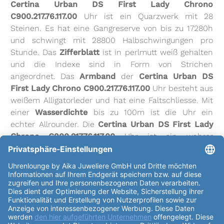
Certina Urban DS First Lady Chrono
C900.217.76.117.00
Uhr ist ein Quarzwerk mit 28
Steinen. Es hat eine Gangreserve von bis zu 17280h
und schwingt mit 28800 Halbschwingungen pro
Stunde. Das
Zifferblatt
ist in perlmutt weiß gehalten
und die Indexe sind in Form von Strichen
angeordnet. Das
Armband
der
Certina Urban DS
First Lady Chrono C900.217.76.117.00
Uhr besteht aus
weißem Alligatorleder und hat eine Faltschliesse. Mit
einer
Wasserdichte
bis zu 100m ist die Uhr ein
echter Allrounder. Die
Certina Urban DS First Lady
Chrono C900.217.76.117.00
Uhr ist ein wahrer
Blickfang und ein echtes Schmuckstück. Mit ihrem
eleganten Design und den zahlreichen
Funktionen
wie drehbare Lünette, Datumsanzeige, kleine
Sekunde, Diamanten auf der Lünette und
Chronograph ist sie ein echtes Highlight.
weiterlesen