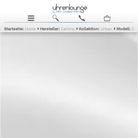
j
b
c
n
Startseite:
Home
Hersteller:
Certina
Kollektion:
Urban
Modell:
DS 