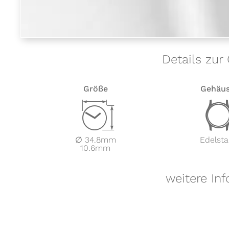
Details zur
Größe
Gehäu
Z
∅ 34.8mm
Edelsta
10.6mm
weitere In