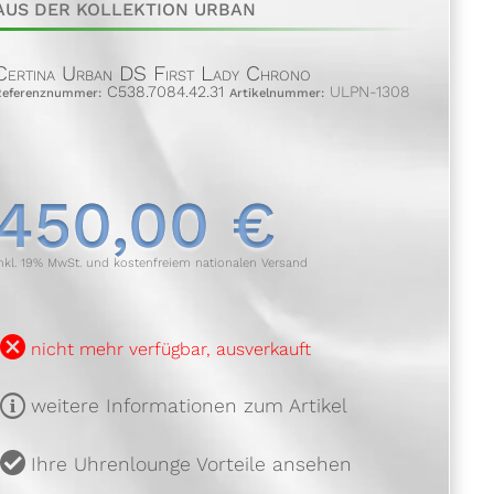
AUS DER KOLLEKTION URBAN
Certina Urban DS First Lady Chrono
C538.7084.42.31
ULPN-1308
Referenznummer:
Artikelnummer:
450,00 €
nkl. 19% MwSt. und kostenfreiem nationalen Versand
B
nicht mehr verfügbar, ausverkauft
m
weitere Informationen zum Artikel
u
Ihre Uhrenlounge Vorteile ansehen