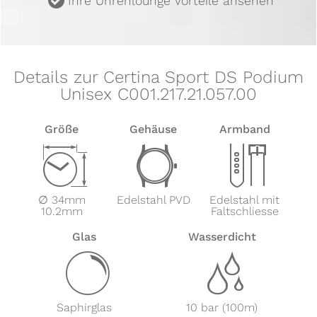
Ihre Uhrenlounge Vorteile ansehen
Details zur Certina Sport DS Podium
Unisex C001.217.21.057.00
Größe
Gehäuse
Armband
Z
w
x
∅ 34mm
Edelstahl PVD
Edelstahl mit
10.2mm
Faltschliesse
Glas
Wasserdicht
y
z
Saphirglas
10 bar (100m)