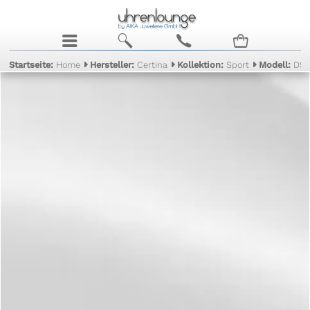
j
b
c
n
Startseite:
Home
Hersteller:
Certina
Kollektion:
Sport
Modell:
DS 