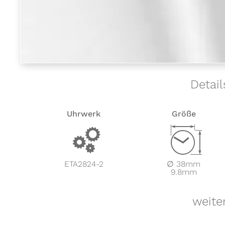
Detail
Uhrwerk
Größe
v
Z
ETA2824-2
∅ 38mm
9.8mm
weite