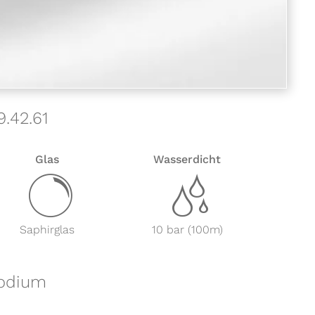
9.42.61
Glas
Wasserdicht
y
z
Saphirglas
10 bar (100m)
Podium