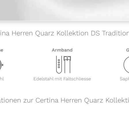
tina Herren Quarz Kollektion DS Tradition
se
Armband
G
w
x
hl
Edelstahl mit Faltschliesse
Saph
tionen zur Certina Herren Quarz Kollekt