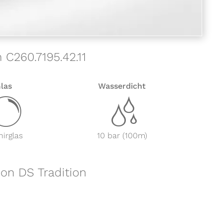
 C260.7195.42.11
las
Wasserdicht
y
z
irglas
10 bar (100m)
ion DS Tradition