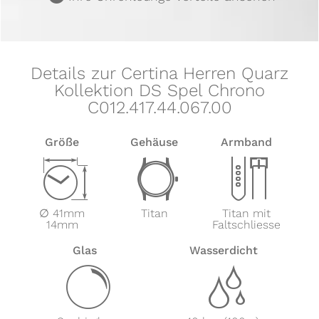
Details zur Certina Herren Quarz
Kollektion DS Spel Chrono
C012.417.44.067.00
Größe
Gehäuse
Armband
Z
w
x
∅ 41mm
Titan
Titan mit
14mm
Faltschliesse
Glas
Wasserdicht
y
z