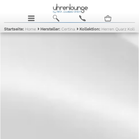
j
b
c
n
Startseite:
Home
Hersteller:
Certina
Kollektion:
Herren Quarz Kollek