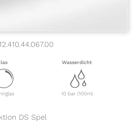
12.410.44.067.00
las
Wasserdicht
y
z
irglas
10 bar (100m)
ektion DS Spel