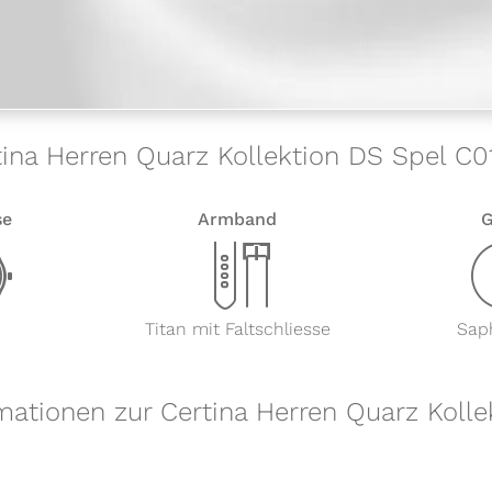
tina Herren Quarz Kollektion DS Spel C0
se
Armband
G
w
x
Titan mit Faltschliesse
Saph
mationen zur Certina Herren Quarz Koll