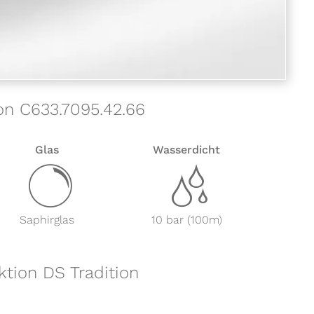
ion C633.7095.42.66
Glas
Wasserdicht
y
z
Saphirglas
10 bar (100m)
ktion DS Tradition