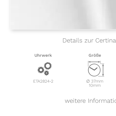
Details zur Certin
Uhrwerk
Größe
v
Z
ETA2824-2
∅ 37mm
10mm
weitere Informati