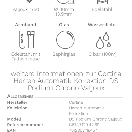
Valjoux 7750
∅ 40mm
Edelstahl
13.9mm
Armband
Glas
Wasserdicht
x
y
z
Edelstahl mit
Saphirglas
10 bar (100m)
Faltschliesse
weitere Informationen zur Certina
Herren Automatik Kollektion DS
Podium Chrono Valjoux
Allgemeines
Hersteller
Certina
Kollektion
Herren Automatik
Kollektion
Modell
DS Podium Chrono Valjoux
Referenznummer
C674.7129.42.69
EAN
7612307116457