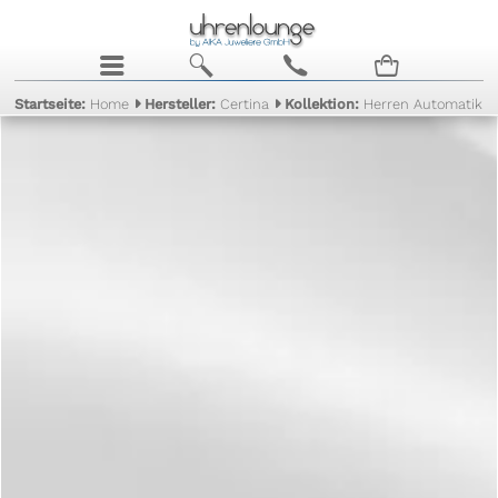
j
b
c
n
Startseite:
Home
Hersteller:
Certina
Kollektion:
Herren Automatik Ko