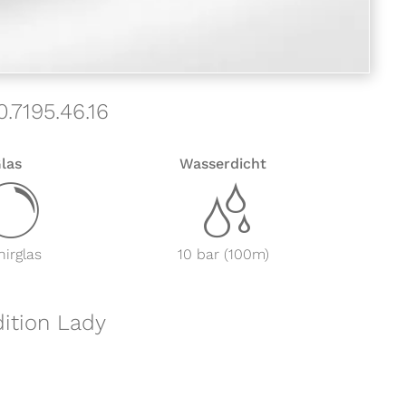
.7195.46.16
las
Wasserdicht
y
z
irglas
10 bar (100m)
dition Lady