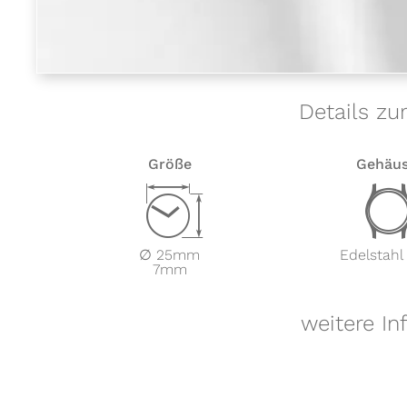
Details zu
Größe
Gehäu
Z
∅ 25mm
Edelstahl
7mm
weitere In