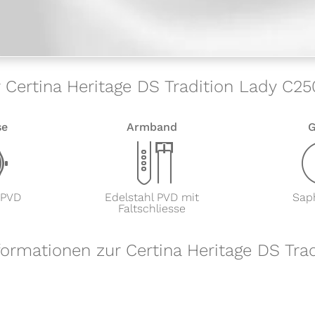
r Certina Heritage DS Tradition Lady C250
se
Armband
G
w
x
 PVD
Edelstahl PVD mit
Saph
Faltschliesse
formationen zur Certina Heritage DS Tra