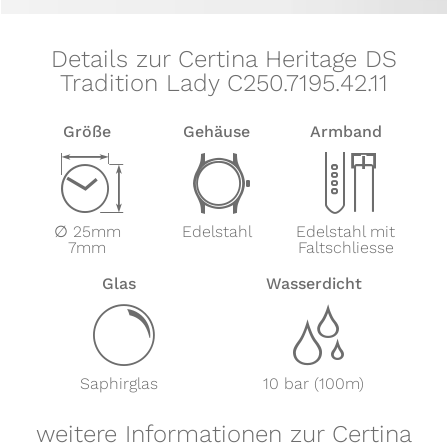
Details zur Certina Heritage DS
Tradition Lady C250.7195.42.11
Größe
Gehäuse
Armband
Z
w
x
∅ 25mm
Edelstahl
Edelstahl mit
7mm
Faltschliesse
Glas
Wasserdicht
y
z
Saphirglas
10 bar (100m)
weitere Informationen zur Certina