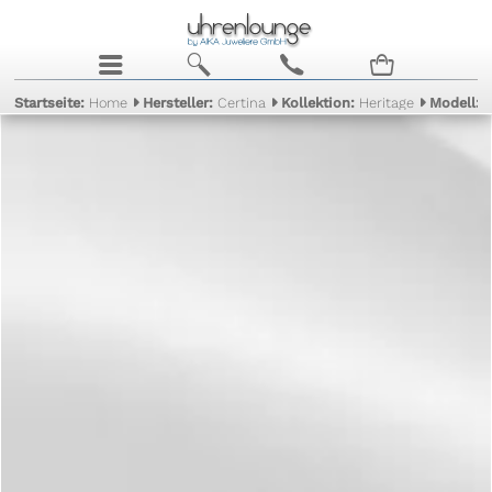
j
b
c
n
Startseite:
Home
Hersteller:
Certina
Kollektion:
Heritage
Modell:
D