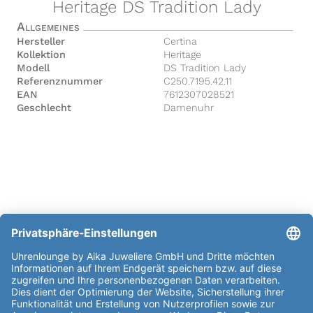
Heritage DS Tradition Lady
Allgemeines
Hersteller
Certina
Kollektion
Heritage
Modell
DS Tradition Lady
Referenznummer
C250.7195.42.11
EAN
7612307028521
Geschlecht
Damenuhr