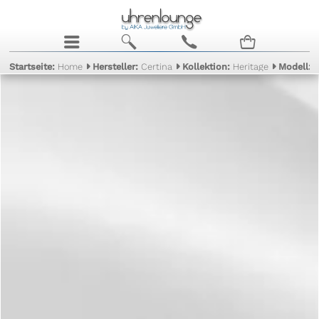
j
b
c
n
Startseite:
Home
Hersteller:
Certina
Kollektion:
Heritage
Modell: