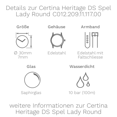
Details zur Certina Heritage DS Spel
Lady Round C012.209.11.117.00
Größe
Gehäuse
Armband
Z
w
x
∅ 30mm
Edelstahl
Edelstahl mit
7mm
Faltschliesse
Glas
Wasserdicht
y
z
Saphirglas
10 bar (100m)
weitere Informationen zur Certina
Heritage DS Spel Lady Round