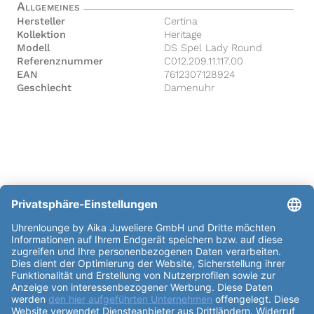
Allgemeines
Hersteller
Certina
Kollektion
Heritage
Modell
DS Spel Lady Round
Referenznummer
C012.209.11.117.00
EAN
7612307128924
Geschlecht
Damenuhr