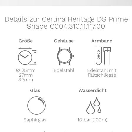
Details zur Certina Heritage DS Prime
Shape C004.310.11.117.00
Größe
Gehäuse
Armband
Z
w
x
∅ 25mm
Edelstahl
Edelstahl mit
27mm
Faltschliesse
8.7mm
Glas
Wasserdicht
y
z
Saphirglas
10 bar (100m)