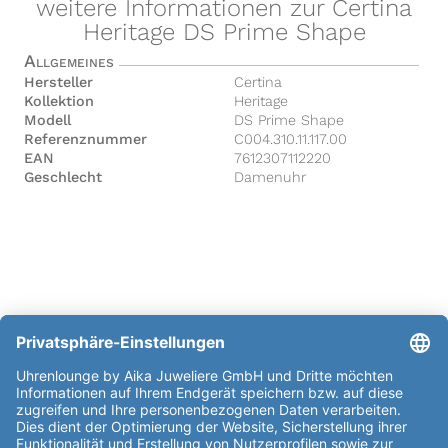
weitere Informationen zur Certina
Heritage DS Prime Shape
Allgemeines
Hersteller
Certina
Kollektion
Heritage
Modell
DS Prime Shape
Referenznummer
C004.310.11.117.00
EAN
7612307112220
Geschlecht
Damenuhr