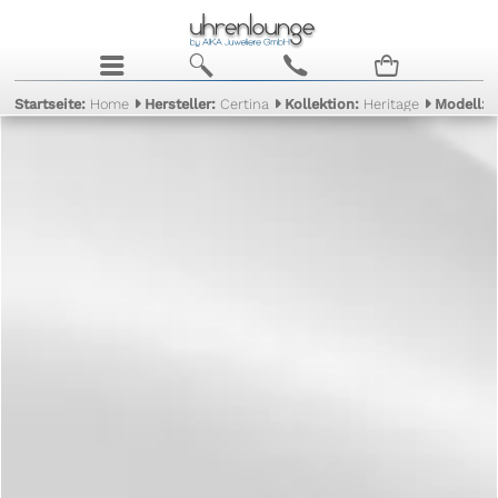
j
b
c
n
Startseite:
Home
Hersteller:
Certina
Kollektion:
Heritage
Modell: