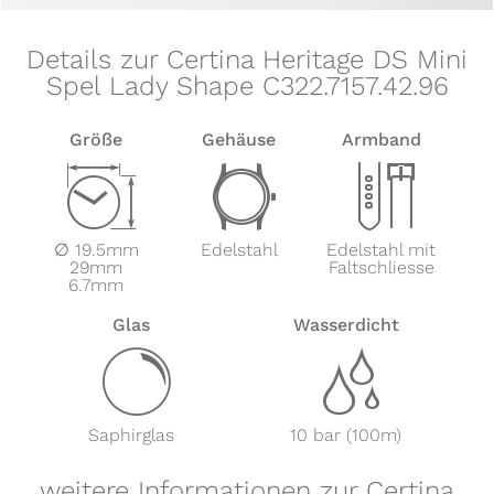
Details zur Certina Heritage DS Mini
Spel Lady Shape C322.7157.42.96
Größe
Gehäuse
Armband
Z
w
x
∅ 19.5mm
Edelstahl
Edelstahl mit
29mm
Faltschliesse
6.7mm
Glas
Wasserdicht
y
z
Saphirglas
10 bar (100m)
weitere Informationen zur Certina