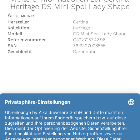
Heritage DS Mini Spel Lady Shape
Allgemeines
Hersteller
Certina
Kollektion
Heritage
Modell
DS Mini Spel Lady Shape
Referenznummer
C322.7157.42.96
EAN
7612307026855
Geschlecht
Damenuhr