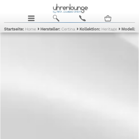
j
b
c
n
Startseite:
Home
Hersteller:
Certina
Kollektion:
Heritage
Modell: