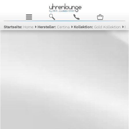
j
b
c
n
Startseite:
Home
Hersteller:
Certina
Kollektion:
Gold Kollektion
Mo