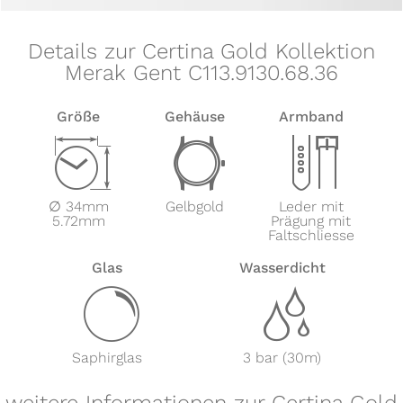
Details zur Certina Gold Kollektion
Merak Gent C113.9130.68.36
Größe
Gehäuse
Armband
Z
w
x
∅ 34mm
Gelbgold
Leder mit
5.72mm
Prägung mit
Faltschliesse
Glas
Wasserdicht
y
z
Saphirglas
3 bar (30m)
weitere Informationen zur Certina Gold