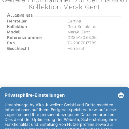
Kollektion Merak Gent
Allgemeines
Hersteller
Certina
Kollektion
Gold Kollektion
Modell
Merak Gent
Referenznummer
C113.9130.68.36
EAN
7612307017785
Geschlecht
Herrenuhr