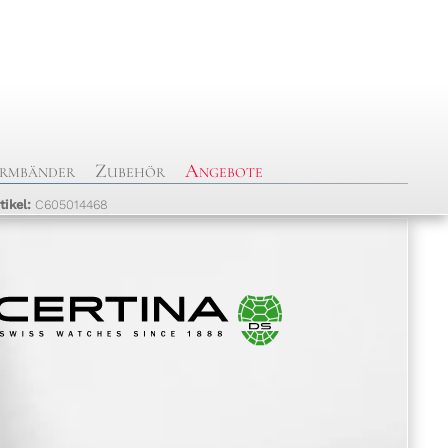
rmbänder
Zubehör
Angebote
tikel:
C605014468