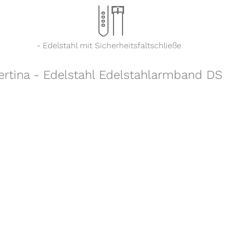
x
- Edelstahl mit Sicherheitsfaltschließe
Certina - Edelstahl Edelstahlarmband
Shoppingwelten:
Meistersinger Kaenos "Alain Silberstein Limited Edition"