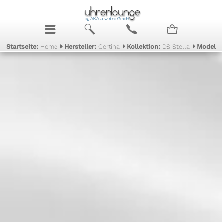
j
b
c
n
Startseite:
Home
Hersteller:
Certina
Kollektion:
DS Stella
Modell: