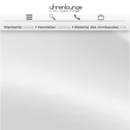
j
b
c
n
Startseite:
Home
Hersteller:
Certina
Material des Armbandes:
Edels