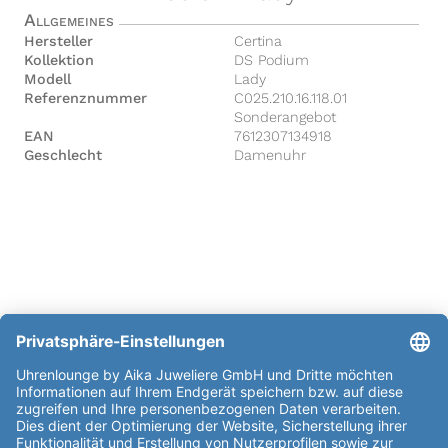
Allgemeines
Hersteller
Certina
Kollektion
DS Podium
Modell
Lady
Referenznummer
C025.210.16.118.01
Sonderangebot
EAN
7612307134918
Geschlecht
Damenuhr