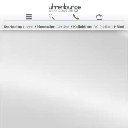
j
b
c
n
Startseite:
Home
Hersteller:
Certina
Kollektion:
DS Podium
Model