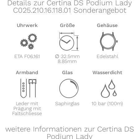
Details zur Certina DS Podium Lady
C025.210.16.118.01 Sonderangebot
Uhrwerk
Größe
Gehäuse
v
Z
w
ETA F06.161
∅ 32.5mm
Edelstahl
8.85mm
Armband
Glas
Wasserdicht
x
y
z
Leder mit
Saphirglas
10 bar (100m)
Prägung mit
Faltschliesse
weitere Informationen zur Certina DS
Podium Lady