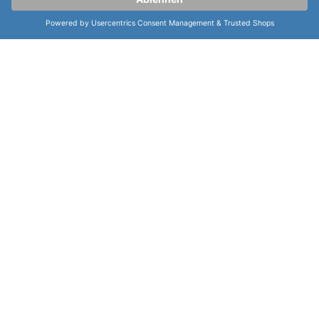
ihre
Funktionen
zählen.
weiterlesen
weitere Informationen zur Certina DS
Caimano DS Caimano