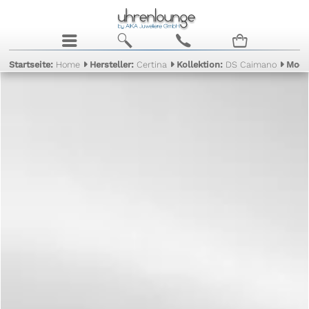
j
b
c
n
Startseite:
Home
Hersteller:
Certina
Kollektion:
DS Caimano
Mode