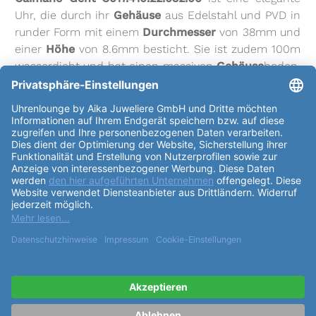
Uhr, die durch ihr
Gehäuse
aus Edelstahl und PVD in
runder Form mit einem
Durchmesser
von 38mm und
einer
Höhe
von 8.6mm besticht. Sie ist zudem 100m
wasserdicht und hat einen massiven
Gehäuse
boden.
Das
Uhrglas
besteht aus Saphirglas. Das Uhrwerk der
Certina Heritage DS Caimano Gent
C017.410.22.032.00
ist ein Quarzwerk mit 28 Steinen,
das eine Gangreserve von bis zu 17280h und 28800
Halbschwingungen pro Stunde hat. Das
Zifferblatt
ist in silberner Farbe gestaltet und hat arabische
Indexe. Das
Armband
der Uhr besteht aus Edelstahl
und PVD und ist in silberner oder goldener Farbe
erhältlich. Es hat eine Faltschließe und die Referenz
C605015923. Die
Certina Heritage DS Caimano Gent
C017.410.22.032.00
verfügt über einige nützliche
Funktionen
, darunter eine Batterie-Ende-Anzeige,
eine Datumsanzeige und eine Zentralsekunde. Mit
dieser Uhr können Sie immer auf die präzise Zeit und