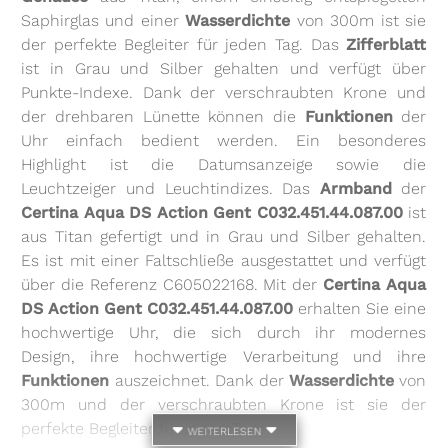
Saphirglas und einer
Wasserdichte
von 300m ist sie
der perfekte Begleiter für jeden Tag. Das
Zifferblatt
ist in Grau und Silber gehalten und verfügt über
Punkte-Indexe. Dank der verschraubten Krone und
der drehbaren Lünette können die
Funktionen
der
Uhr einfach bedient werden. Ein besonderes
Highlight ist die Datumsanzeige sowie die
Leuchtzeiger und Leuchtindizes. Das
Armband
der
Certina Aqua DS Action Gent C032.451.44.087.00
ist
aus Titan gefertigt und in Grau und Silber gehalten.
Es ist mit einer Faltschließe ausgestattet und verfügt
über die Referenz C605022168. Mit der
Certina Aqua
DS Action Gent C032.451.44.087.00
erhalten Sie eine
hochwertige Uhr, die sich durch ihr modernes
Design, ihre hochwertige Verarbeitung und ihre
Funktionen
auszeichnet. Dank der
Wasserdichte
von
300m und der verschraubten Krone ist sie der
perfekte Begleiter für jeden Tag.
weiterlesen