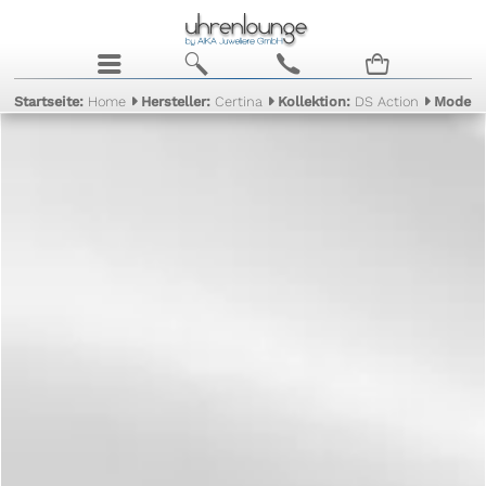
j
b
c
n
Startseite:
Home
Hersteller:
Certina
Kollektion:
DS Action
Modell