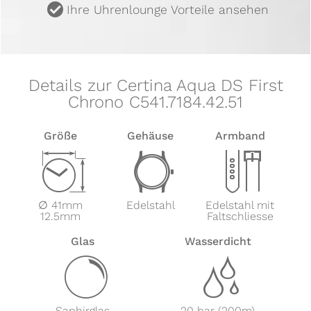
u
Ihre Uhrenlounge Vorteile ansehen
Details zur Certina Aqua DS First
Chrono C541.7184.42.51
Größe
Gehäuse
Armband
Z
w
x
∅ 41mm
Edelstahl
Edelstahl mit
12.5mm
Faltschliesse
Glas
Wasserdicht
y
z
Saphirglas
20 bar (200m)