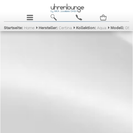
j
b
c
n
Startseite:
Home
Hersteller:
Certina
Kollektion:
Aqua
Modell:
DS F