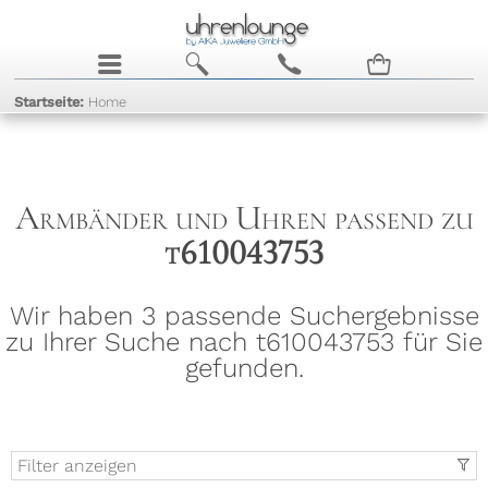
j
b
c
n
Startseite:
Home
Armbänder und Uhren passend zu
t610043753
Wir haben 3 passende Suchergebnisse
zu Ihrer Suche nach t610043753 für Sie
gefunden.
Filter anzeigen
t