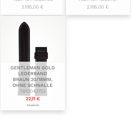
2.195,00 €
2.195,00 €
GENTLEMAN GOLD
LEDERBAND
BRAUN 20/18MM,
OHNE SCHNALLE
T610043753
22,11 €
44,00 €