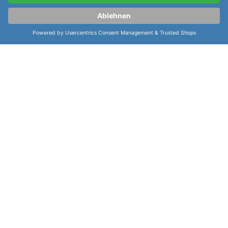
Cookie-Einstellungen:
Cookie-Einstellungen verwalten
Shoppingwelten:
Meistersinger Kaenos "Alain Silberstein Limited Edition"
Geschenkgutscheine
Damenuhren
Herrenuhren
sofort lieferbar
Limitierte Uhren
Taucheruhren