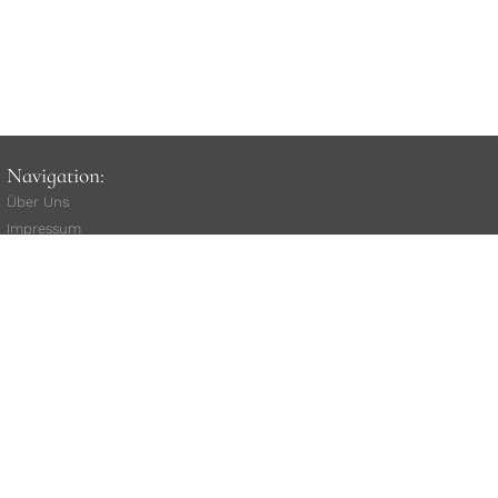
Navigation:
Über Uns
Impressum
unsere AGB
Widerrufsbelehrung
(
Vertrag widerrufen
)
Versand
Rat
e
nkauf
Kauf über Klarna
Datenschutz
Kundenstimmen
Stellenangebote
Mitarbeiterlogin