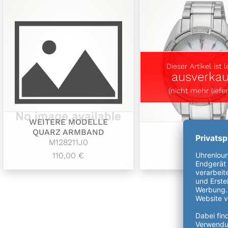
Dieser Artikel ist l
ausverkau
(nicht mehr liefer
WEITERE MODELLE
QUARZ ARMBAND
QUARZ
M128211J0
SKK883P1
110,00 €
479,00 €