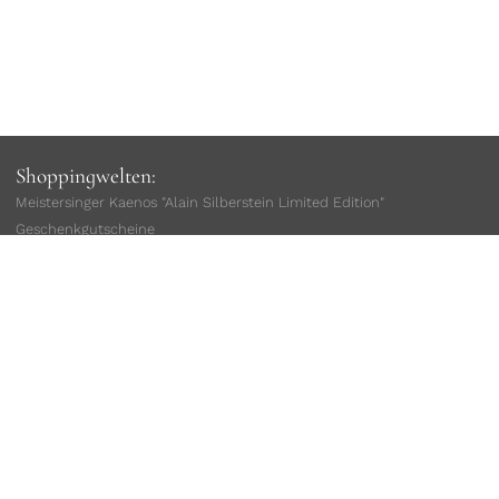
Shoppingwelten:
Meistersinger Kaenos "Alain Silberstein Limited Edition"
Geschenkgutscheine
Damenuhren
Herrenuhren
sofort lieferbar
Limitierte Uhren
Taucheruhren
Fliegeruhren
Geschenke für Ihn
Geschenke für Sie