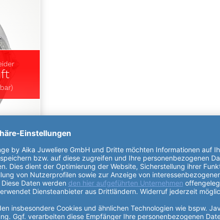
eider
ft
bar)