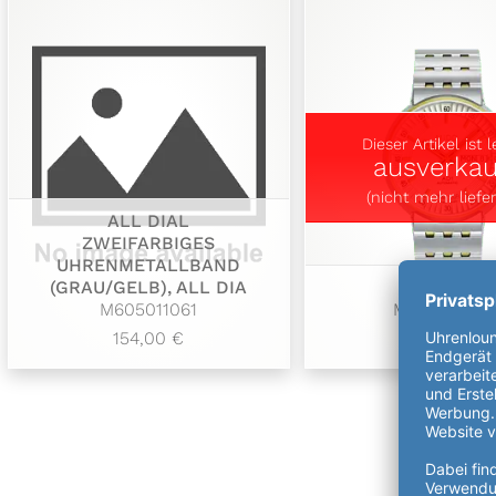
Dieser Artikel ist l
ausverkau
(nicht mehr liefer
ALL DIAL
ZWEIFARBIGES
UHRENMETALLBAND
(GRAU/GELB), ALL DIA
38MM
M605011061
M8330.9.11.1
154,00 €
930,00 €