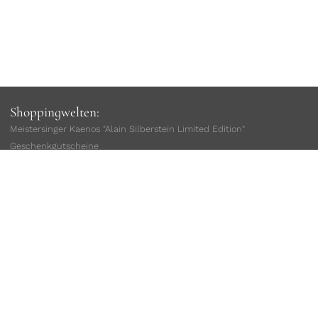
Shoppingwelten:
Meistersinger Kaenos "Alain Silberstein Limited Edition"
Geschenkgutscheine
Damenuhren
Herrenuhren
sofort lieferbar
Limitierte Uhren
Taucheruhren
Fliegeruhren
Geschenke für Ihn
Geschenke für Sie