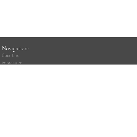
Navigation:
Über Uns
Impressum
unsere AGB
Widerrufsbelehrung
(
Vertrag widerrufen
)
Versand
Rat
e
nkauf
Kauf über Klarna
Datenschutz
Kundenstimmen
Stellenangebote
Mitarbeiterlogin