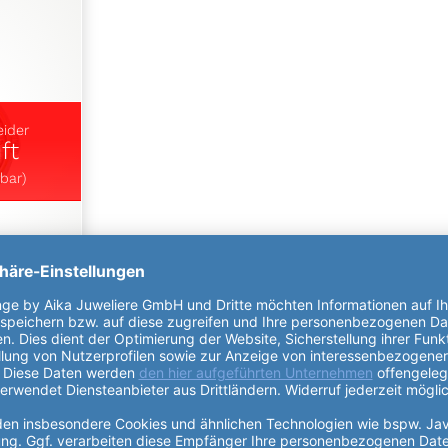
eider
ft
bar)
3