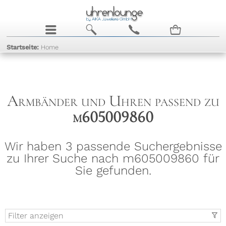
j
b
c
n
Startseite:
Home
Armbänder und Uhren passend zu
m605009860
Wir haben 3 passende Suchergebnisse
zu Ihrer Suche nach m605009860 für
Sie gefunden.
Filter anzeigen
t