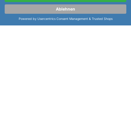
Cookie-Einstellungen:
Cookie-Einstellungen verwalten
Shoppingwelten:
Meistersinger Kaenos "Alain Silberstein Limited Edition"
Geschenkgutscheine
Damenuhren
Herrenuhren
sofort lieferbar
Limitierte Uhren
Taucheruhren