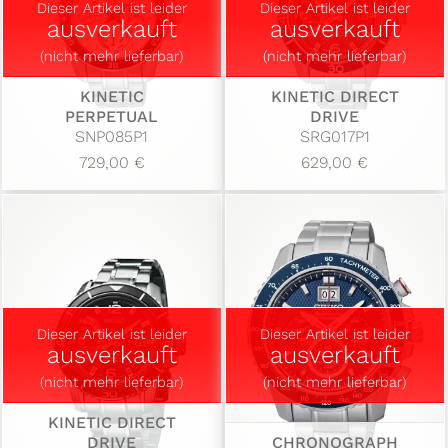
Dieser Artikel ist leider
Dieser Artikel ist leider
ausverkauft
ausverkauft
(nicht mehr lieferbar)
(nicht mehr lieferbar)
KINETIC
KINETIC DIRECT
PERPETUAL
DRIVE
SNP085P1
SRG017P1
729,00 €
629,00 €
Dieser Artikel ist leider
Dieser Artikel ist leider
ausverkauft
ausverkauft
(nicht mehr lieferbar)
(nicht mehr lieferbar)
KINETIC DIRECT
DRIVE
CHRONOGRAPH