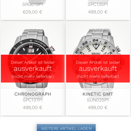
SRG019P1
SPC135P1
629,00 €
499,00 €
Dieser Artikel ist leider
Dieser Artikel ist leider
ausverkauft
ausverkauft
(nicht mehr lieferbar)
(nicht mehr lieferbar)
CHRONOGRAPH
KINETIC GMT
SPC137P1
SUN025P1
499,00 €
499,00 €
WEITERE ARTIKEL LADEN