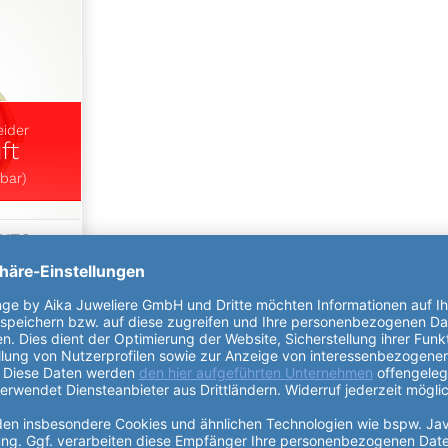
eider
ft
bar)
AUTO