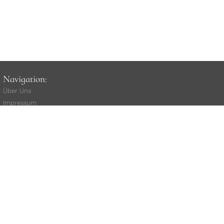
Navigation:
Über Uns
Impressum
unsere AGB
Widerrufsbelehrung
(
Vertrag widerrufen
)
Versand
Rat
e
nkauf
Kauf über Klarna
Datenschutz
Kundenstimmen
Stellenangebote
Mitarbeiterlogin