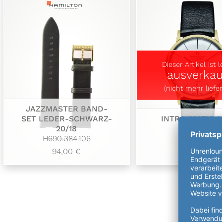
Dieser Artikel ist l
ausverkau
(nicht mehr liefer
JAZZMASTER BAND-
SET LEDER-SCHWARZ-
INTRA-MATIC 
20/18
38MM
H690.384.106
H38475751
94,00 €
970,00 €