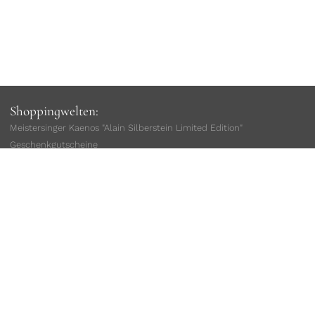
Shoppingwelten:
Meistersinger Kaenos "Alain Silberstein Limited Edition"
Geschenkgutscheine
Damenuhren
Herrenuhren
sofort lieferbar
Limitierte Uhren
Taucheruhren
Fliegeruhren
Geschenke für Ihn
Geschenke für Sie